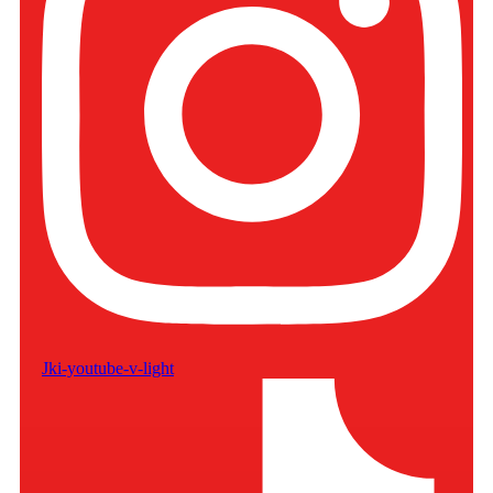
Jki-youtube-v-light