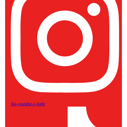
Jki-youtube-v-light