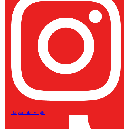
Jki-youtube-v-light