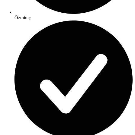
Özmiraç