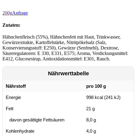
200g
Anfrage
Zutaten:
Hähnchenfleisch (55%), Hähnchenfett mit Haut, Trinkwasser,
Gewürzextrakte, Kartoffelstärke, Nitritpökelsalz (Salz,
Konservierungsstoff: E250), Gewürze (Senfmehl), Dextrose,
Säureregulatoren: E 330, E331, E575; Aroma, Verdickungsmittel:
E412, Glucosesirup, Antioxidationsmittel: E301, Rauch.
Nährwerttabelle
Nährstoff
pro 100 g
Energie
998 kcal (241 kJ)
Fett
21 g
davon gesättigte Fettsäuren
8,0 g
Kohlenhydrate
4,0 g