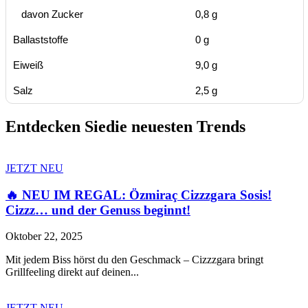
davon Zucker
0,8 g
Ballaststoffe
0 g
Eiweiß
9,0 g
Salz
2,5 g
Entdecken Sie
die neuesten Trends
JETZT NEU
🔥 NEU IM REGAL: Özmiraç Cizzzgara Sosis!
Cizzz… und der Genuss beginnt!
Oktober 22, 2025
Mit jedem Biss hörst du den Geschmack – Cizzzgara bringt
Grillfeeling direkt auf deinen...
JETZT NEU